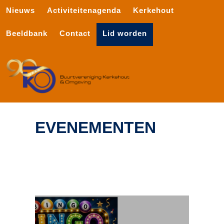
Nieuws
Activiteitenagenda
Kerkehout
Beeldbank
Contact
Lid worden
EVENEMENTEN