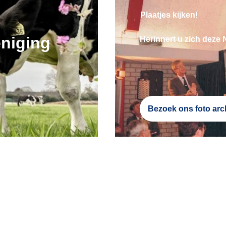
Plaatjes kijken!
niging
Herinnert u zich deze
Bezoek ons foto arch