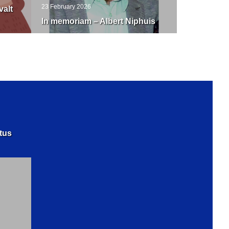
23 February 2026
valt
In memoriam – Albert Niphuis
tus