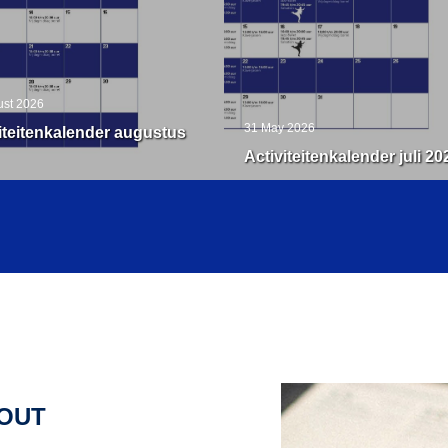
ust 2026
31 May 2026
iteitenkalender augustus
Activiteitenkalender juli 20
OUT