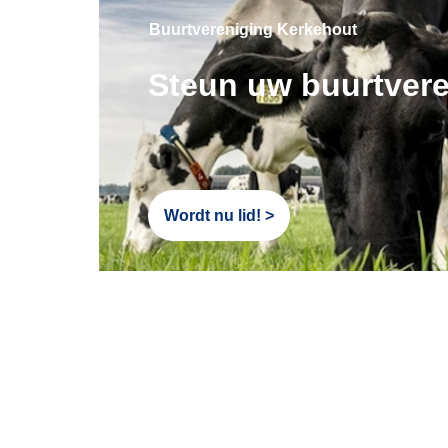
Buurtvereniging Kerkehout
Steun uw buurtvere
Wordt nu lid! >