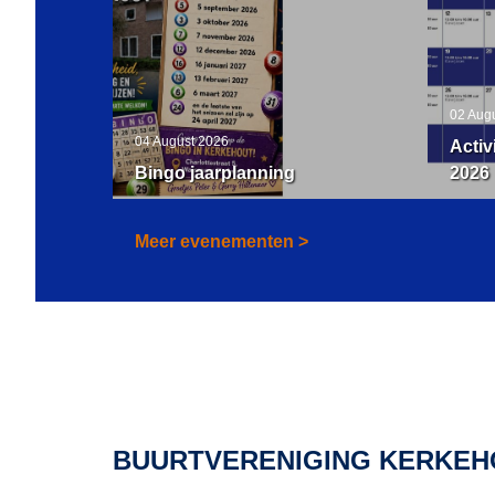
02 Aug
04 August 2026
Activ
Bingo jaarplanning
2026
Meer evenementen >
BUURTVERENIGING KERKEH