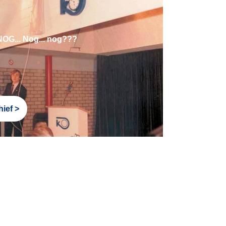
 NOG... Nog... nog???
ief >